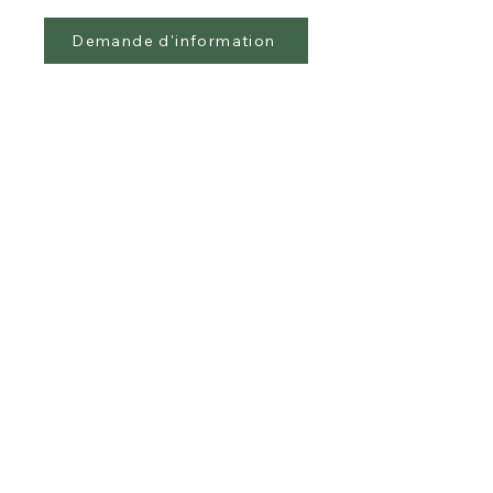
Demande d'information
0681652620
eco.informatique38@gmail.com
Suivez-nous
278 Grande Rue, 38160 Saint-
Antoine-l'Abbaye, France