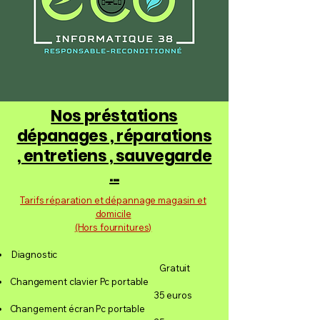
Nos préstations
dépanages , réparations
, entretiens , sauvegarde
...
Tarifs réparation et dépannage magasin et
domicile
(Hors fournitures)
Diagnostic
Gratuit
Changement clavier Pc portable
35 euros
Changement écran Pc portable